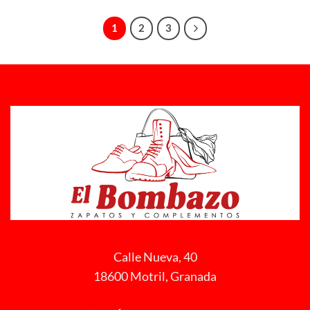
1
2
3
Calle Nueva, 40
18600 Motril, Granada