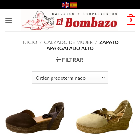
Saltar
al
contenido
0
INICIO
/
CALZADO DE MUJER
/
ZAPATO
APARGATADO ALTO
FILTRAR