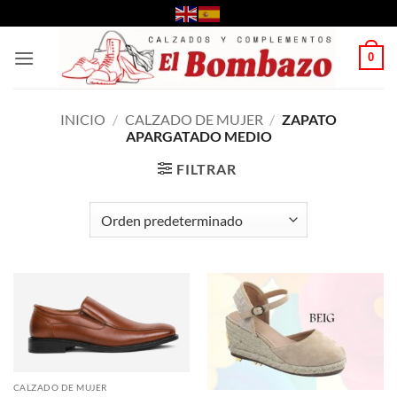
Saltar
al
contenido
0
INICIO
/
CALZADO DE MUJER
/
ZAPATO
APARGATADO MEDIO
FILTRAR
CALZADO DE MUJER