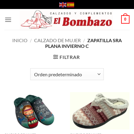
Saltar
al
contenido
0
INICIO
/
CALZADO DE MUJER
/
ZAPATILLA SRA
PLANA INVIERNO C
FILTRAR