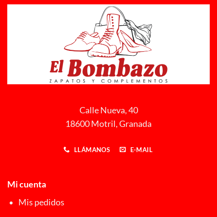
Calle Nueva, 40
18600 Motril, Granada
LLÁMANOS
E-MAIL
Mi cuenta
Mis pedidos