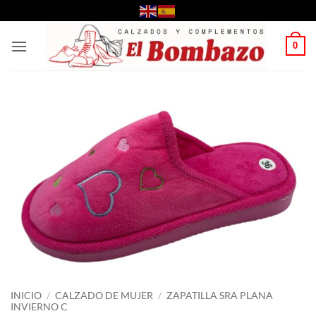
Saltar
al
contenido
0
INICIO
/
CALZADO DE MUJER
/
ZAPATILLA SRA PLANA
INVIERNO C