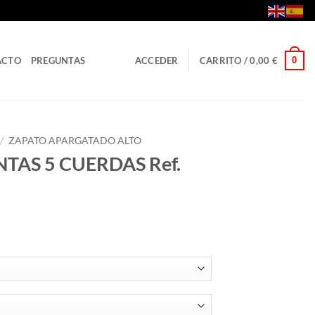
0
ACTO
PREGUNTAS
ACCEDER
CARRITO /
0,00
€
/
ZAPATO APARGATADO ALTO
TAS 5 CUERDAS Ref.
ngo
cios:
de
00 €