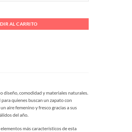
ta
00 €
Ref. 501 cantidad
DIR AL CARRITO
do diseño, comodidad y materiales naturales.
al para quienes buscan un zapato con
 un aire femenino y fresco gracias a sus
álidos del año.
s elementos más característicos de esta