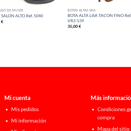
ADO DE MUJER
BOTAS ALTAS SRA
BOTA ALTA LISA TACON FINO Ref
 SALON ALTO Ref. 5040
VR3-539
0
€
35,00
€
Mi cuenta
Más informaci
Mis pedidos
Condiciones ge
compra
Mi información
Mapa del sitio