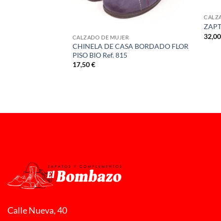
CALZ
O LATERAL PISO
ZAPT
114
32,0
CALZADO DE MUJER
CHINELA DE CASA BORDADO FLOR
PISO BIO Ref. 815
17,50
€
Calle Nueva, 40