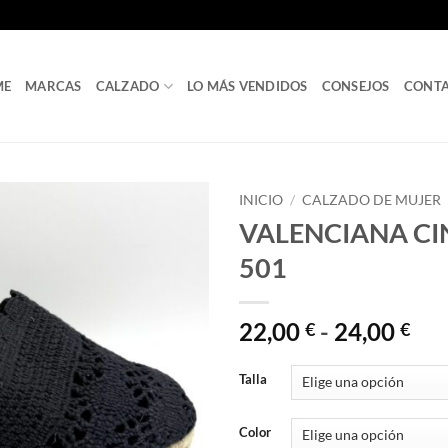
ME
MARCAS
CALZADO
LO MÁS VENDIDOS
CONSEJOS
CONT
INICIO
/
CALZADO DE MUJER
VALENCIANA CIN
501
Ra
22,00
-
24,00
€
€
de
pre
Talla
des
22,
Color