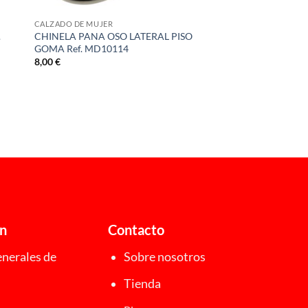
CALZADO DE MUJER
.
CHINELA PANA OSO LATERAL PISO
GOMA Ref. MD10114
8,00
€
ón
Contacto
nerales de
Sobre nosotros
Tienda