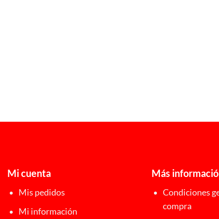
Mi cuenta
Más informaci
Mis pedidos
Condiciones ge
compra
Mi información