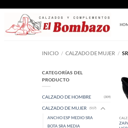
Saltar
al
contenido
HO
INICIO
/
CALZADO DE MUJER
/
SR
CATEGORÍAS DEL
PRODUCTO
CALZADO DE HOMBRE
(309)
CALZADO DE MUJER
(517)
ANCHO ESP MEDIO SRA
CALZ
ZAP
BOTA SRA MEDIA