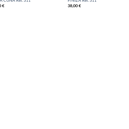
A CUÑA Ref. 311
P/NIZA Ref. 311
0
€
38,00
€