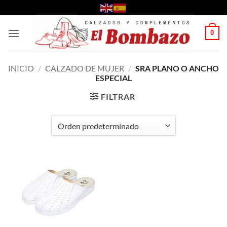
Saltar
al
contenido
0
INICIO
/
CALZADO DE MUJER
/
SRA PLANO O ANCHO
ESPECIAL
FILTRAR