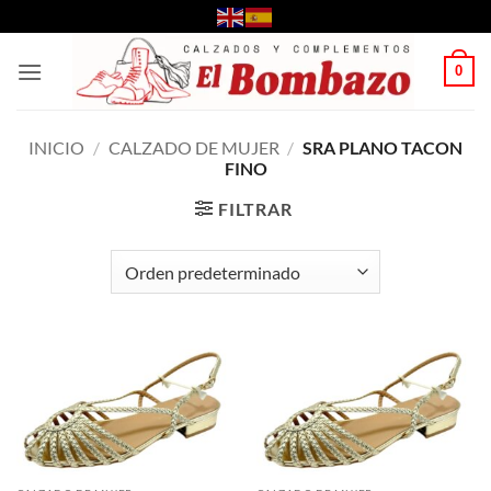
Saltar
al
contenido
0
INICIO
/
CALZADO DE MUJER
/
SRA PLANO TACON
FINO
FILTRAR