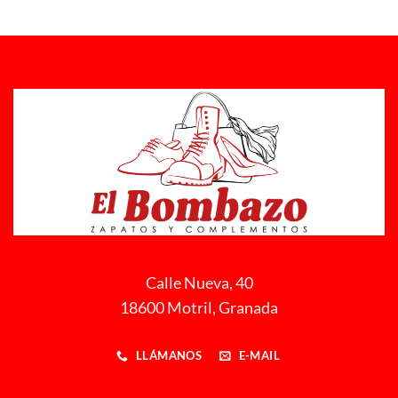
Calle Nueva, 40
18600 Motril, Granada
LLÁMANOS
E-MAIL