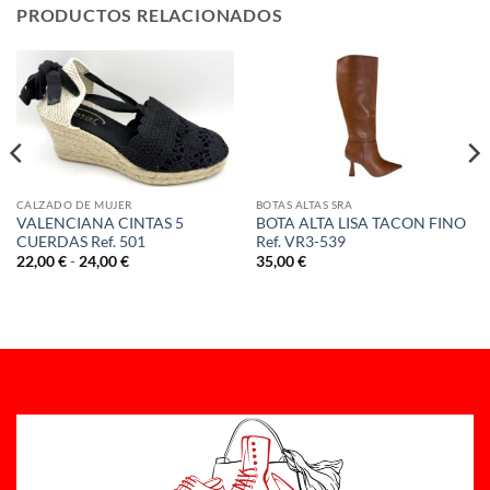
PRODUCTOS RELACIONADOS
CALZADO DE MUJER
BOTAS ALTAS SRA
VALENCIANA CINTAS 5
BOTA ALTA LISA TACON FINO
CUERDAS Ref. 501
Ref. VR3-539
Rango
22,00
€
-
24,00
€
35,00
€
de
precios:
desde
22,00 €
hasta
24,00 €