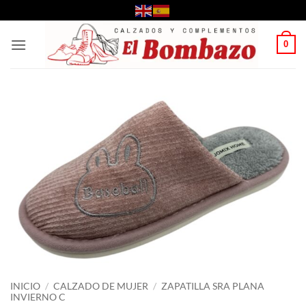
Saltar
al
contenido
0
INICIO
/
CALZADO DE MUJER
/
ZAPATILLA SRA PLANA
INVIERNO C