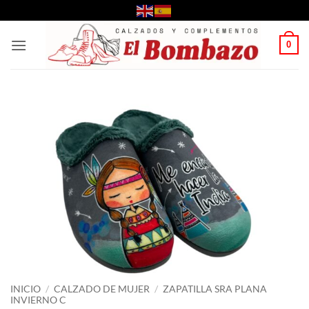
Saltar
al
contenido
0
INICIO
/
CALZADO DE MUJER
/
ZAPATILLA SRA PLANA
INVIERNO C