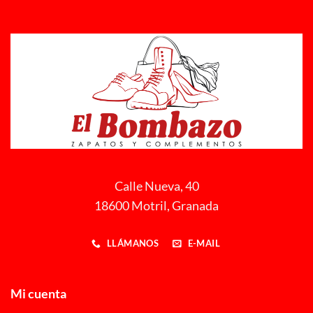
Calle Nueva, 40
18600 Motril, Granada
LLÁMANOS
E-MAIL
Mi cuenta