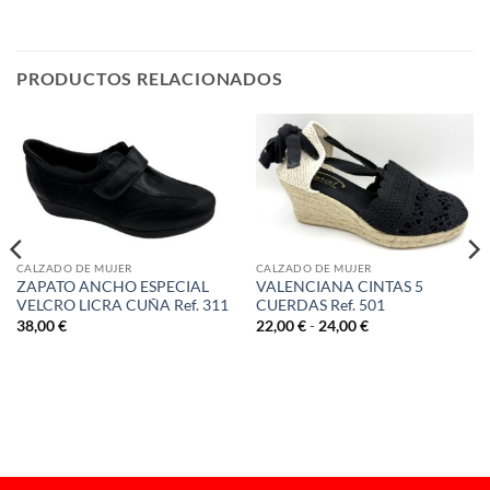
PRODUCTOS RELACIONADOS
CALZADO DE MUJER
CALZADO DE MUJER
ZAPATO ANCHO ESPECIAL
VALENCIANA CINTAS 5
VELCRO LICRA CUÑA Ref. 311
CUERDAS Ref. 501
Rango
38,00
€
22,00
€
-
24,00
€
de
precios:
desde
22,00 €
hasta
24,00 €