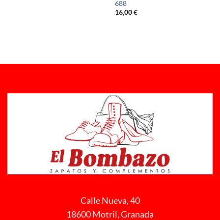
688
16,00
€
Calle Nueva, 40
18600 Motril, Granada