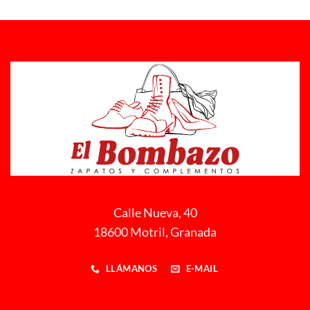
Calle Nueva, 40
18600 Motril, Granada
LLÁMANOS
E-MAIL