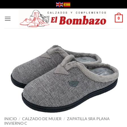
Saltar
al
contenido
0
INICIO
/
CALZADO DE MUJER
/
ZAPATILLA SRA PLANA
INVIERNO C