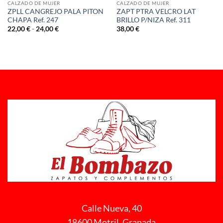
CALZADO DE MUJER
CALZADO DE MUJER
ZPLL CANGREJO PALA PITON
ZAPT PTRA VELCRO LAT
CHAPA Ref. 247
BRILLO P/NIZA Ref. 311
Rango
22,00
€
-
24,00
€
38,00
€
de
precios:
desde
22,00 €
hasta
24,00 €
Calle Nueva, 40
18600 Motril, Granada