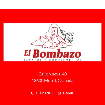
Calle Nueva, 40
18600 Motril, Granada
LLÁMANOS
E-MAIL