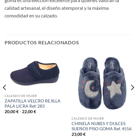
goma es una elección excelente para quienes valoran la
calidad artesanal, el diseño atemporal y la máxima
comodidad en su calzado.
PRODUCTOS RELACIONADOS
CALZADO DE MUJER
ZAPATILLA VELCRO REJILLA
PALA LICRA Ref. 283
Rango
20,00
€
-
22,00
€
de
CALZADO DE MUJER
precios:
desde
CHINELA NUBES Y DULCES
20,00 €
SUEÑOS PISO GOMA Ref. 4556
hasta
23,00
€
22,00 €