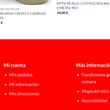
DPTV REJILLA J LATVELCROS Ref.
E.METAV 903
ADO DE MUJER
34,00
€
NCIANA CINTAS 5 CUERDAS
501
0
€
Mi cuenta
Más informaci
Mis pedidos
Condiciones ge
compra
Mi información
Mapa del sitio
Mis direcciones
Accesibilidad