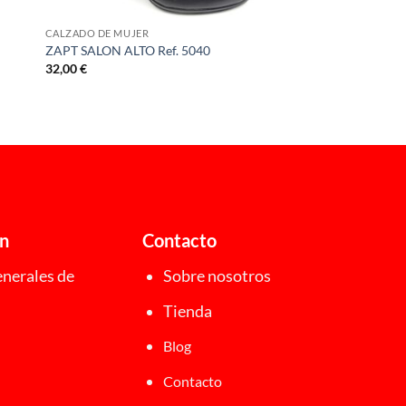
CALZADO DE MUJER
ZAPT SALON ALTO Ref. 5040
32,00
€
ón
Contacto
nerales de
Sobre nosotros
Tienda
Blog
Contacto