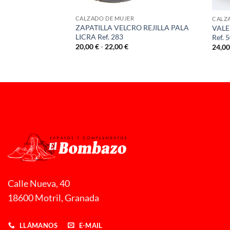
CALZADO DE MUJER
CALZ
ZAPATILLA VELCRO REJILLA PALA
VALE
LICRA Ref. 283
Ref. 
CORDON ROSA Ref.
Rango
20,00
€
-
22,00
€
24,0
de
precios:
desde
20,00 €
hasta
22,00 €
Calle Nueva, 40
18600 Motril, Granada
LLÁMANOS
E-MAIL