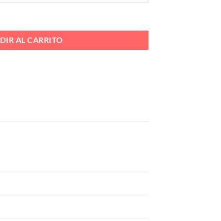
 VIVO CAÑAMO Ref. 7017L cantidad
DIR AL CARRITO