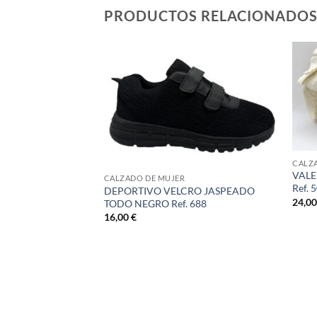
PRODUCTOS RELACIONADO
STENCIAS
CALZ
VALE
CALZADO DE MUJER
Ref. 
DEPORTIVO VELCRO JASPEADO
24,0
JILLA LAT CUÑA
TODO NEGRO Ref. 688
4000
16,00
€