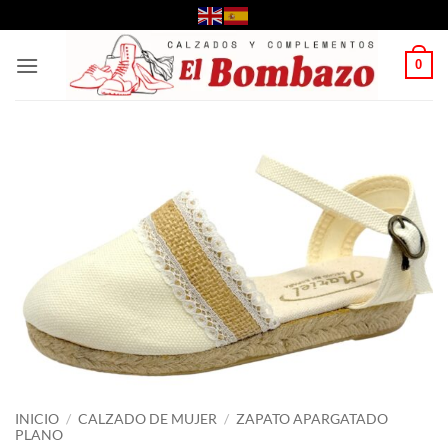
Saltar
al
contenido
0
INICIO
/
CALZADO DE MUJER
/
ZAPATO APARGATADO
PLANO