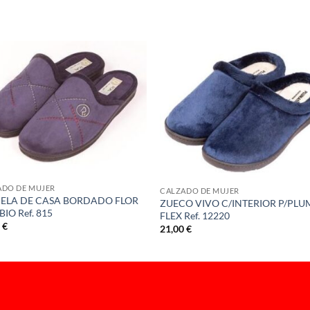
S
ADO DE MUJER
CALZADO DE MUJER
ELA DE CASA BORDADO FLOR
ZUECO VIVO C/INTERIOR P/PL
BIO Ref. 815
FLEX Ref. 12220
0
€
21,00
€