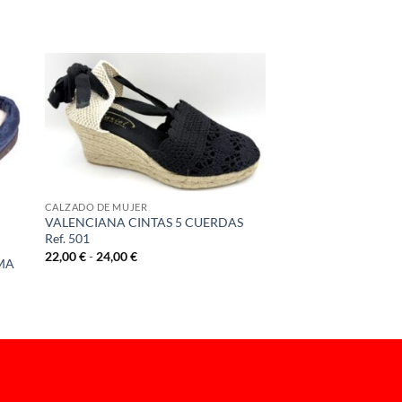
CALZADO DE MUJER
VALENCIANA CINTAS 5 CUERDAS
Ref. 501
Rango
22,00
€
-
24,00
€
UMA
de
precios:
desde
22,00 €
hasta
24,00 €