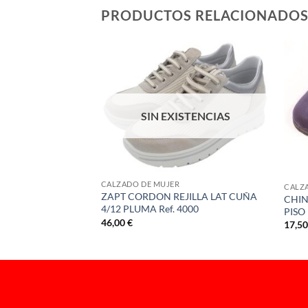
PRODUCTOS RELACIONADO
STENCIAS
SIN EXISTENCIAS
ATVELCROS Ref.
CALZADO DE MUJER
CALZ
ZAPT CORDON REJILLA LAT CUÑA
CHIN
4/12 PLUMA Ref. 4000
PISO 
46,00
€
17,5