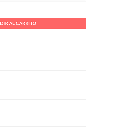
CAÑAMO Ref. BL2480-1 cantidad
DIR AL CARRITO