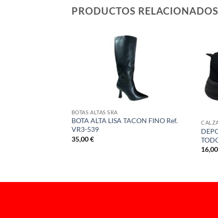
PRODUCTOS RELACIONADO
BOTAS ALTAS SRA
O LAT BRILLO
BOTA ALTA LISA TACON FINO Ref.
CALZ
VR3-539
DEPO
35,00
€
TODO
16,0