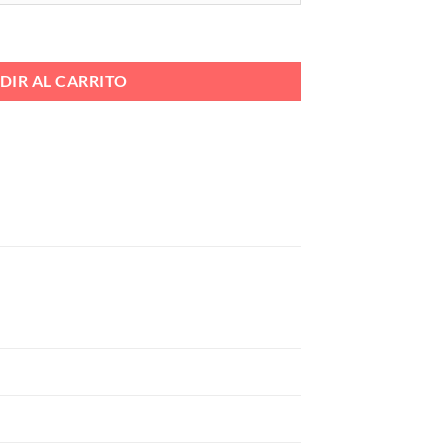
DAS BAMARA Ref. BL2470-1 cantidad
DIR AL CARRITO