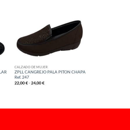
CALZADO DE MUJER
LAR
ZPLL CANGREJO PALA PITON CHAPA
Ref. 247
Rango
22,00
€
-
24,00
€
de
precios:
desde
22,00 €
hasta
24,00 €