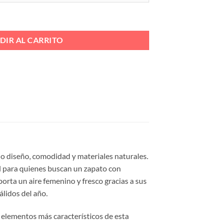
 7 CUERDAS Ref. 23339-X cantidad
DIR AL CARRITO
do diseño, comodidad y materiales naturales.
al para quienes buscan un zapato con
porta un aire femenino y fresco gracias a sus
álidos del año.
s elementos más característicos de esta