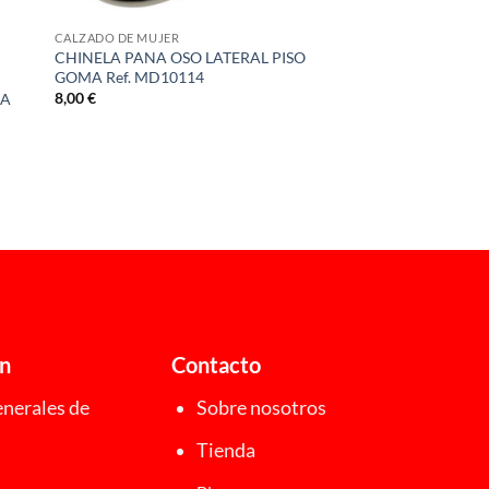
CALZADO DE MUJER
CHINELA PANA OSO LATERAL PISO
GOMA Ref. MD10114
8,00
€
ÑA
ón
Contacto
nerales de
Sobre nosotros
Tienda