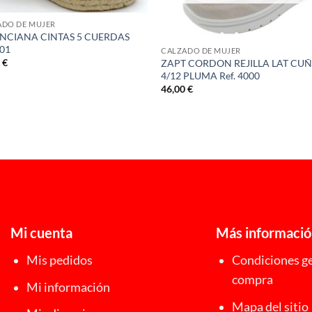
ADO DE MUJER
NCIANA CINTAS 5 CUERDAS
501
CALZADO DE MUJER
0
€
ZAPT CORDON REJILLA LAT CU
4/12 PLUMA Ref. 4000
46,00
€
Mi cuenta
Más informaci
Mis pedidos
Condiciones ge
compra
Mi información
Mapa del sitio