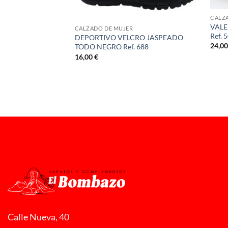
CALZ
VALE
CALZADO DE MUJER
Ref. 
DEPORTIVO VELCRO JASPEADO
24,0
TODO NEGRO Ref. 688
16,00
€
Y DULCES SUEÑOS
556
Calle Nueva, 40