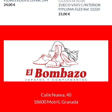
FLORES ELASTICOS Ref. 244
CALZADO DE MUJER
24,00
€
ZUECO VIVO C/INTERIOR
P/PLUMA FLEX Ref. 12220
21,00
€
Calle Nueva, 40
18600 Motril, Granada