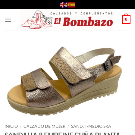
Saltar
al
contenido
0
INICIO
/
CALZADO DE MUJER
/
SAND. T/MEDIO SRA