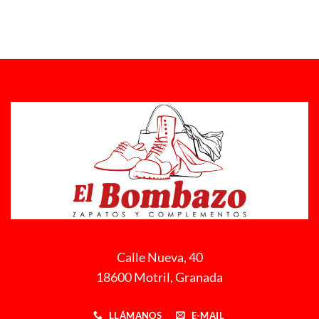
Calle Nueva, 40
18600 Motril, Granada
LLÁMANOS
E-MAIL