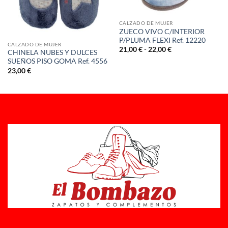
CALZADO DE MUJER
ZUECO VIVO C/INTERIOR
P/PLUMA FLEXI Ref. 12220
CALZADO DE MUJER
Rango
21,00
€
-
22,00
€
CHINELA NUBES Y DULCES
de
SUEÑOS PISO GOMA Ref. 4556
precios:
desde
23,00
€
21,00 €
hasta
22,00 €