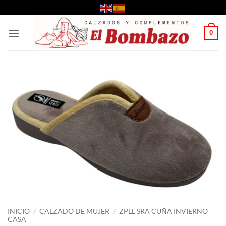
Saltar
al
contenido
0
INICIO
/
CALZADO DE MUJER
/
ZPLL SRA CUÑA INVIERNO
CASA