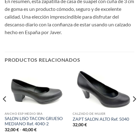
En resumen, esta zapatilla de casa de suapel con cuña de 3 cm
de goma es un producto cómodo, seguro y de excelente
calidad. Una elección imprescindible para disfrutar del
descanso diario con la confianza de estar usando un calzado
hecho en España por Javer.
PRODUCTOS RELACIONADOS
ANCHO ESP MEDIO SRA
CALZADO DE MUJER
SALON LISO TACON GRUESO
ZAPT SALON ALTO Ref. 5040
MEDIANO Ref. 4040-2
32,00
€
Rango
32,00
€
-
40,00
€
de
precios: