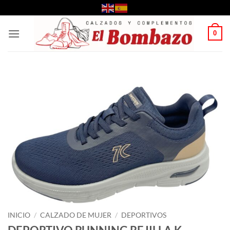
Saltar
al
contenido
0
INICIO
/
CALZADO DE MUJER
/
DEPORTIVOS