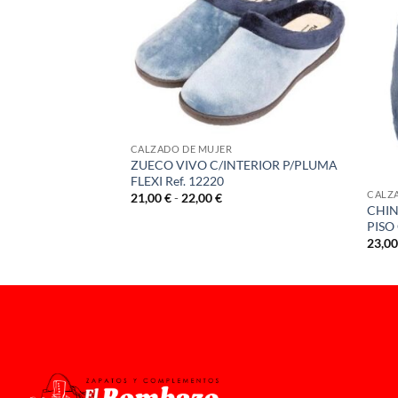
STENCIAS
CALZADO DE MUJER
JILLA LAT CUÑA
ZUECO VIVO C/INTERIOR P/PLUMA
4000
FLEXI Ref. 12220
CALZ
Rango
21,00
€
-
22,00
€
de
CHIN
precios:
PISO
desde
23,0
21,00 €
hasta
22,00 €