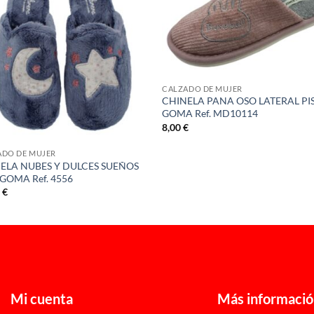
CALZADO DE MUJER
CHINELA PANA OSO LATERAL PI
GOMA Ref. MD10114
8,00
€
ADO DE MUJER
ELA NUBES Y DULCES SUEÑOS
 GOMA Ref. 4556
0
€
Mi cuenta
Más informaci