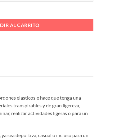
STICO Ref. 699 cantidad
DIR AL CARRITO
 cordones elasticosle hace que tenga una
ales transpirables y de gran ligereza,
nar, realizar actividades ligeras o para un
 ya sea deportiva, casual o incluso para un