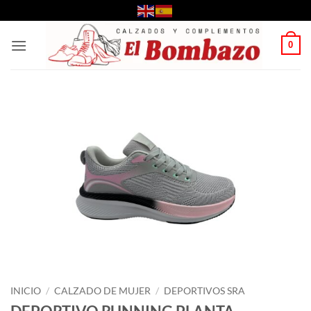
Saltar
al
contenido
0
INICIO
/
CALZADO DE MUJER
/
DEPORTIVOS SRA