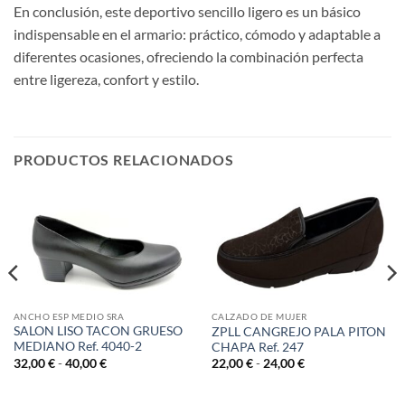
En conclusión, este deportivo sencillo ligero es un básico
indispensable en el armario: práctico, cómodo y adaptable a
diferentes ocasiones, ofreciendo la combinación perfecta
entre ligereza, confort y estilo.
PRODUCTOS RELACIONADOS
ANCHO ESP MEDIO SRA
CALZADO DE MUJER
SALON LISO TACON GRUESO
ZPLL CANGREJO PALA PITON
MEDIANO Ref. 4040-2
CHAPA Ref. 247
Rango
Rango
32,00
€
-
40,00
€
22,00
€
-
24,00
€
de
de
precios:
precios:
desde
desde