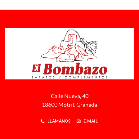
32,00 €
22,00 €
hasta
hasta
40,00 €
24,00 €
Calle Nueva, 40
18600 Motril, Granada
LLÁMANOS
E-MAIL