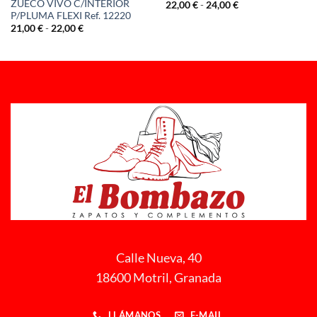
ZUECO VIVO C/INTERIOR
Rango
22,00
€
-
24,00
€
de
P/PLUMA FLEXI Ref. 12220
precios:
Rango
21,00
€
-
22,00
€
desde
de
22,00 €
precios:
hasta
desde
24,00 €
21,00 €
hasta
22,00 €
Calle Nueva, 40
18600 Motril, Granada
LLÁMANOS
E-MAIL