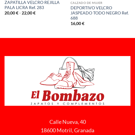
ZAPATILLA VELCRO REJILLA
CALZADO DE MUJER
PALA LICRA Ref. 283
DEPORTIVO VELCRO
Rango
JASPEADO TODO NEGRO Ref.
20,00
€
-
22,00
€
de
688
precios:
16,00
€
desde
20,00 €
hasta
22,00 €
Calle Nueva, 40
18600 Motril, Granada