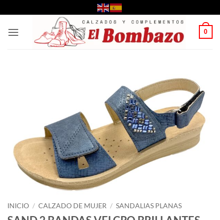
Saltar
al
contenido
0
INICIO
/
CALZADO DE MUJER
/
SANDALIAS PLANAS