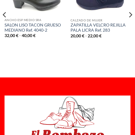
ANCHO ESP MEDIO SRA
CALZADO DE MUJER
SALON LISO TACON GRUESO
ZAPATILLA VELCRO REJILLA
MEDIANO Ref. 4040-2
PALA LICRA Ref. 283
Rango
Rango
32,00
€
-
40,00
€
20,00
€
-
22,00
€
de
de
precios:
precios:
desde
desde
32,00 €
20,00 €
hasta
hasta
40,00 €
22,00 €