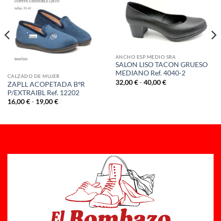
ANCHO ESP MEDIO SRA
SALON LISO TACON GRUESO
MEDIANO Ref. 4040-2
CALZADO DE MUJER
Rango
32,00
€
-
40,00
€
ZAPLL ACOPETADA BºR
de
P/EXTRAIBL Ref. 12202
precios:
desde
Rango
16,00
€
-
19,00
€
32,00 €
de
hasta
precios:
40,00 €
desde
16,00 €
hasta
19,00 €