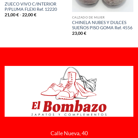
ZUECO VIVO C/INTERIOR
P/PLUMA FLEXI Ref. 12220
Rango
21,00
€
-
22,00
€
CALZADO DE MUJER
de
CHINELA NUBES Y DULCES
precios:
desde
SUEÑOS PISO GOMA Ref. 4556
21,00 €
23,00
€
hasta
22,00 €
Calle Nueva, 40