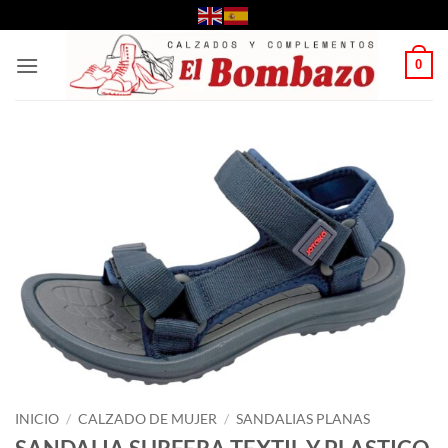
Saltar
al
contenido
0
INICIO
/
CALZADO DE MUJER
/
SANDALIAS PLANAS