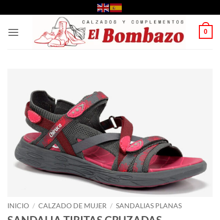
Saltar
al
contenido
0
INICIO
/
CALZADO DE MUJER
/
SANDALIAS PLANAS