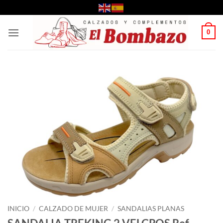
Saltar
al
contenido
0
INICIO
/
CALZADO DE MUJER
/
SANDALIAS PLANAS