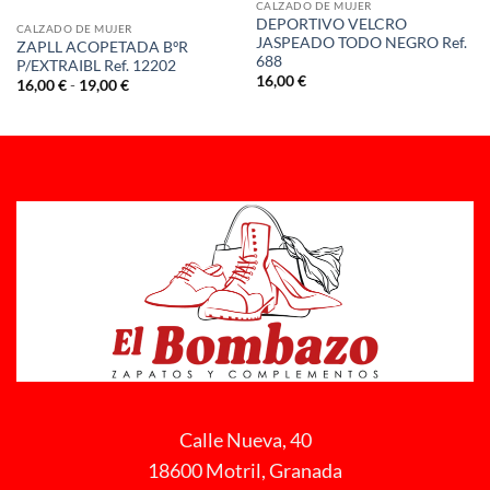
CALZADO DE MUJER
DEPORTIVO VELCRO
CALZADO DE MUJER
JASPEADO TODO NEGRO Ref.
ZAPLL ACOPETADA BºR
688
P/EXTRAIBL Ref. 12202
16,00
€
Rango
16,00
€
-
19,00
€
de
precios:
desde
16,00 €
hasta
19,00 €
Calle Nueva, 40
18600 Motril, Granada