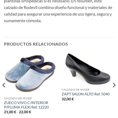
plantillas ortopédicas si es necesario. En resumen, este
calzado de Rodevil combina diseño funcional y materiales de
calidad para asegurar una experiencia de uso ligera, segura y
sumamente cómoda.
PRODUCTOS RELACIONADOS
CALZADO DE MUJER
ZAPT SALON ALTO Ref. 5040
CALZADO DE MUJER
32,00
€
ZUECO VIVO C/INTERIOR
P/PLUMA FLEXI Ref. 12220
Rango
21,00
€
-
22,00
€
de