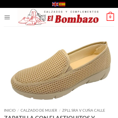
Saltar
al
contenido
0
INICIO
/
CALZADO DE MUJER
/
ZPLL SRA V CUÑA CALLE