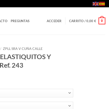
0
ACTO
PREGUNTAS
ACCEDER
CARRITO /
0,00
€
/
ZPLL SRA V CUÑA CALLE
 ELASTIQUITOS Y
ef. 243