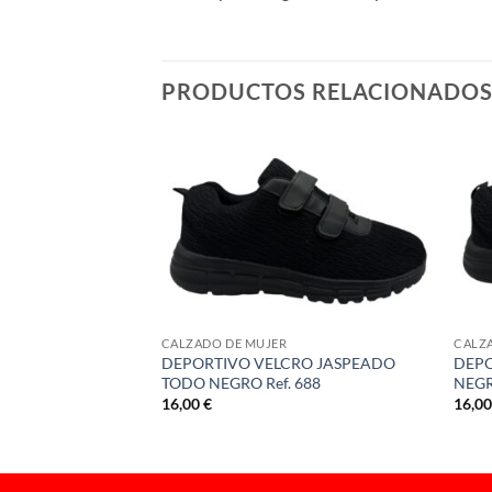
PRODUCTOS RELACIONADO
O LAT BRILLO
CALZADO DE MUJER
CALZ
DEPORTIVO VELCRO JASPEADO
DEPO
TODO NEGRO Ref. 688
NEGR
16,00
€
16,0