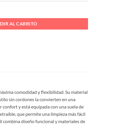
 BORDON CUÑA Ref. 243 cantidad
DIR AL CARRITO
 máxima comodidad y flexibilidad. Su material
estilo sin cordones la convierten en una
or confort y está equipada con una suela de
traíble, que permite una limpieza más fácil
vil combina diseño funcional y materiales de