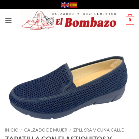
Saltar
al
contenido
0
INICIO
/
CALZADO DE MUJER
/
ZPLL SRA V CUÑA CALLE