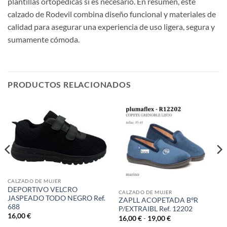
plantillas ortopédicas si es necesario. En resumen, este
calzado de Rodevil combina diseño funcional y materiales de
calidad para asegurar una experiencia de uso ligera, segura y
sumamente cómoda.
PRODUCTOS RELACIONADOS
CALZADO DE MUJER
DEPORTIVO VELCRO
CALZADO DE MUJER
JASPEADO TODO NEGRO Ref.
ZAPLL ACOPETADA BºR
688
P/EXTRAIBL Ref. 12202
16,00
€
Rango
16,00
€
-
19,00
€
de