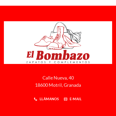
Calle Nueva, 40
18600 Motril, Granada
LLÁMANOS
E-MAIL