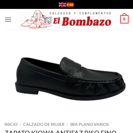
Saltar
al
contenido
0
INICIO
/
CALZADO DE MUJER
/
SRA PLANO VARIOS