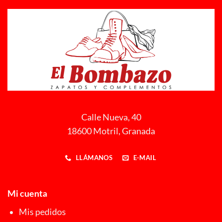
Calle Nueva, 40
18600 Motril, Granada
LLÁMANOS
E-MAIL
Mi cuenta
Mis pedidos