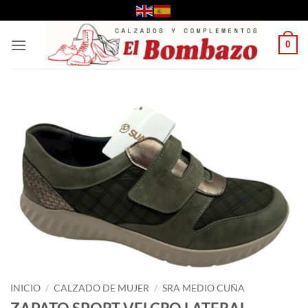
Saltar
al
contenido
0
INICIO
/
CALZADO DE MUJER
/
SRA MEDIO CUÑA