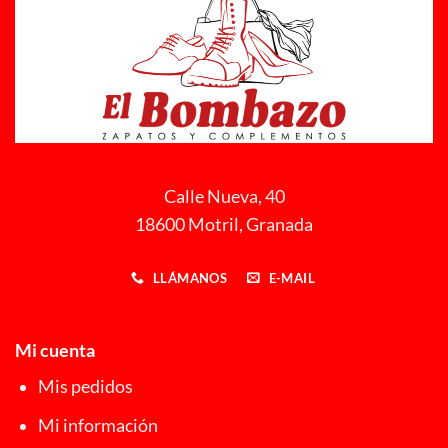
Calle Nueva, 40
18600 Motril, Granada
LLÁMANOS
E-MAIL
Mi cuenta
Mis pedidos
Mi información