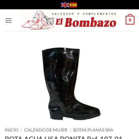
Saltar
al
contenido
0
INICIO
/
CALZADO DE MUJER
/
BOTAS PLANAS SRA