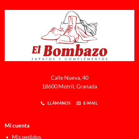
Calle Nueva, 40
18600 Motril, Granada
LLÁMANOS
E-MAIL
Mi cuenta
Mis pedidos