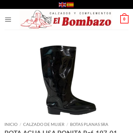
Saltar
al
contenido
0
INICIO
/
CALZADO DE MUJER
/
BOTAS PLANAS SRA