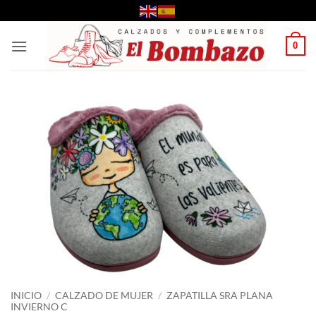
Saltar
al
contenido
0
INICIO
/
CALZADO DE MUJER
/
ZAPATILLA SRA PLANA
INVIERNO C