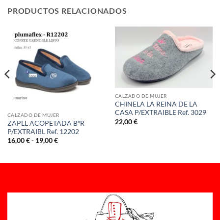
PRODUCTOS RELACIONADOS
CALZADO DE MUJER
CHINELA LA REINA DE LA
CASA P/EXTRAIBLE Ref. 3029
CALZADO DE MUJER
22,00
€
ZAPLL ACOPETADA BºR
P/EXTRAIBL Ref. 12202
Rango
16,00
€
-
19,00
€
de
precios:
desde
16,00 €
hasta
19,00 €