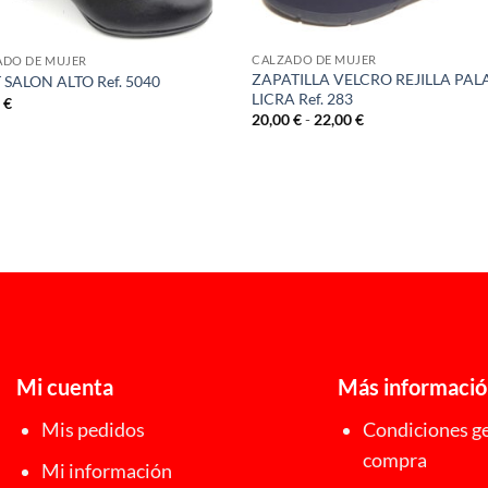
CALZADO DE MUJER
ADO DE MUJER
ZAPATILLA VELCRO REJILLA PAL
 SALON ALTO Ref. 5040
LICRA Ref. 283
0
€
Rango
20,00
€
-
22,00
€
de
precios:
desde
20,00 €
hasta
22,00 €
Mi cuenta
Más informaci
Mis pedidos
Condiciones ge
compra
Mi información