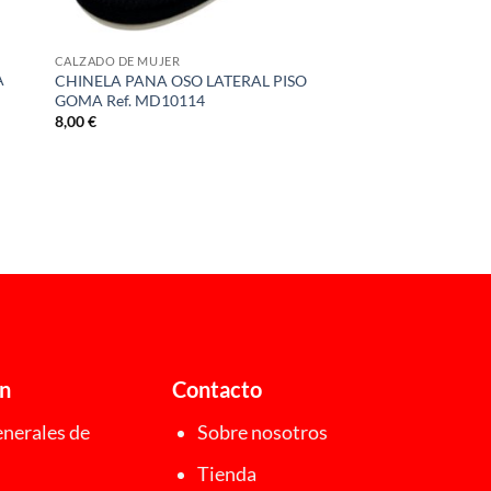
CALZADO DE MUJER
A
CHINELA PANA OSO LATERAL PISO
GOMA Ref. MD10114
8,00
€
ón
Contacto
nerales de
Sobre nosotros
Tienda