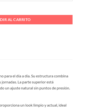
 MEMORY Ref. HL315 cantidad
DIR AL CARRITO
 para el día a día. Su estructura combina
 jornadas. La parte superior está
ndo un ajuste natural sin puntos de presión.
proporciona un look limpio y actual, ideal