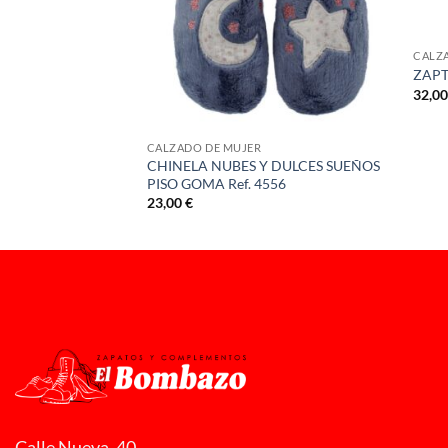
CALZ
ACON FINO Ref.
ZAPT
32,0
CALZADO DE MUJER
CHINELA NUBES Y DULCES SUEÑOS
PISO GOMA Ref. 4556
23,00
€
Calle Nueva, 40