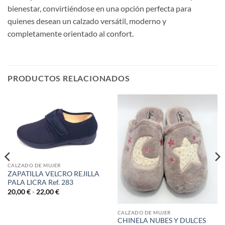
bienestar, convirtiéndose en una opción perfecta para
quienes desean un calzado versátil, moderno y
completamente orientado al confort.
PRODUCTOS RELACIONADOS
CALZADO DE MUJER
ZAPATILLA VELCRO REJILLA
PALA LICRA Ref. 283
Rango
20,00
€
-
22,00
€
de
precios:
desde
CALZADO DE MUJER
20,00 €
CHINELA NUBES Y DULCES
hasta