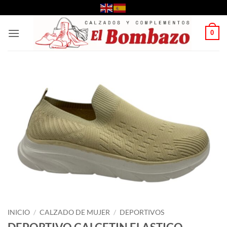
Saltar
al
contenido
0
INICIO
/
CALZADO DE MUJER
/
DEPORTIVOS