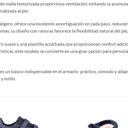
de malla texturizada proporciona ventilación, evitando la acumulac
alizada al pie.
traligero, ofrece una excelente amortiguación en cada paso, reducie
ás, su diseño con ranuras favorece la flexibilidad natural del pi
orro suave y una plantilla acolchada que proporcionan confort adic
rísticas, este modelo se convierte en una gran opción para person
o es un básico indispensable en el armario: práctico, cómodo y adap
y estilo.
S