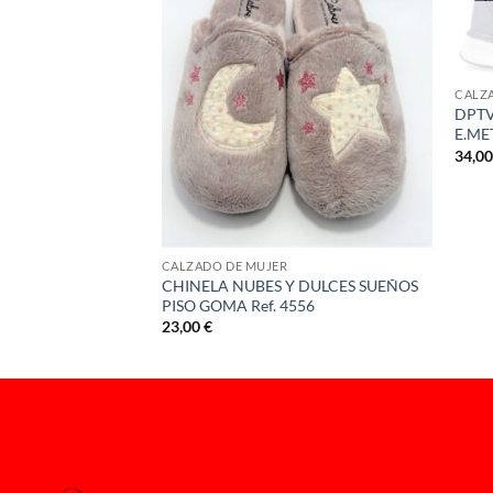
CALZ
DPTV
E.ME
34,0
O REJILLA PALA
ngo
ecios:
sde
,00 €
CALZADO DE MUJER
sta
CHINELA NUBES Y DULCES SUEÑOS
,00 €
PISO GOMA Ref. 4556
23,00
€