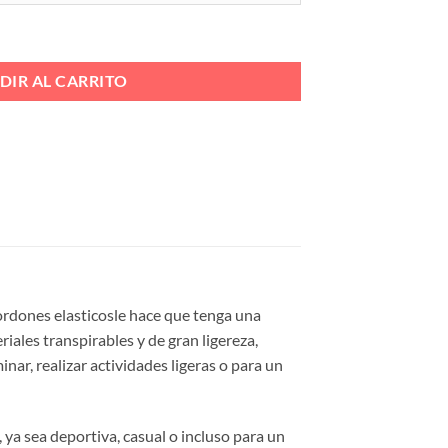
STICO Ref. 699 cantidad
DIR AL CARRITO
 cordones elasticosle hace que tenga una
ales transpirables y de gran ligereza,
nar, realizar actividades ligeras o para un
 ya sea deportiva, casual o incluso para un