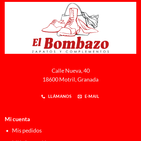
Calle Nueva, 40
18600 Motril, Granada
LLÁMANOS
E-MAIL
Mi cuenta
Mis pedidos