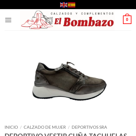
Saltar
al
contenido
0
INICIO
/
CALZADO DE MUJER
/
DEPORTIVOS SRA