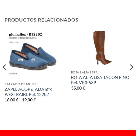
PRODUCTOS RELACIONADOS
BOTAS ALTAS SRA
BOTA ALTA LISA TACON FINO
Ref. VR3-539
CALZADO DE MUJER
35,00
€
ZAPLL ACOPETADA BºR
P/EXTRAIBL Ref. 12202
Rango
16,00
€
-
19,00
€
de
precios:
desde
16,00 €
hasta
19,00 €