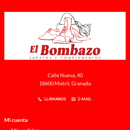
Calle Nueva, 40
18600 Motril, Granada
LLÁMANOS
E-MAIL
Mi cuenta