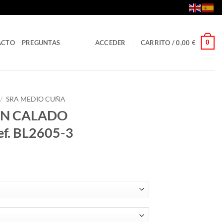
0
ACTO
PREGUNTAS
ACCEDER
CARRITO /
0,00
€
/
SRA MEDIO CUÑA
ON CALADO
. BL2605-3