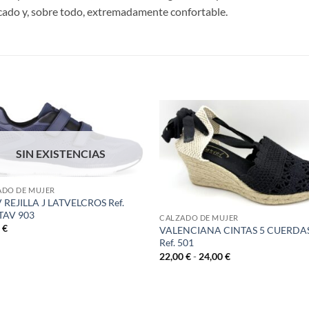
icado y, sobre todo, extremadamente confortable.
S
SIN EXISTENCIAS
ADO DE MUJER
 REJILLA J LATVELCROS Ref.
TAV 903
CALZADO DE MUJER
0
€
VALENCIANA CINTAS 5 CUERDA
Ref. 501
Rango
22,00
€
-
24,00
€
de
precios:
desde
22,00 €
hasta