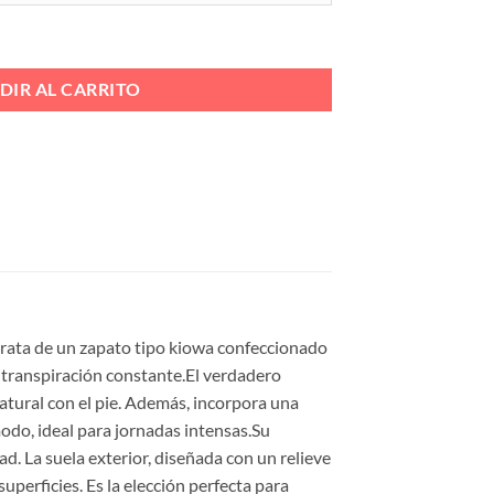
FORMA Ref. BL2605-3 cantidad
DIR AL CARRITO
 trata de un zapato tipo kiowa confeccionado
 transpiración constante.El verdadero
natural con el pie. Además, incorpora una
odo, ideal para jornadas intensas.Su
. La suela exterior, diseñada con un relieve
perficies. Es la elección perfecta para