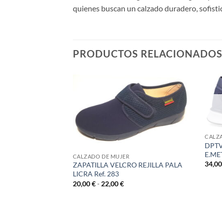
quienes buscan un calzado duradero, sofist
PRODUCTOS RELACIONADO
CALZ
DPTV
E.ME
CALZADO DE MUJER
34,0
ZAPATILLA VELCRO REJILLA PALA
LICRA Ref. 283
PEADO TODO
Rango
20,00
€
-
22,00
€
de
precios:
desde
20,00 €
hasta